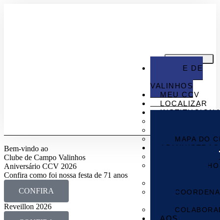
CLUBE DE
CAMPO
VALINHOS
MEU CCV
LOCALIZAR
INSTITUCION
SOBRE O C
MEIO AMBI
MAPA DO C
ADMINISTRA
Bem-vindo ao
DIRETORIA
Clube de Campo Valinhos
CONSELHO
Aniversário CCV 2026
DELIBERATIVO
Confira como foi nossa festa de 71 anos
CONSELHO
CONFIRA
COORDENA
APOIO
Reveillon 2026
COLABORA
AOS