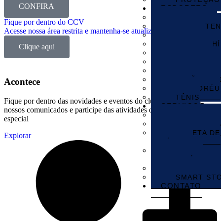
CONFIRA
ESPORTES
ACADEMIA
Fique por dentro do CCV
BEACH TEN
Acesse nossa área restrita e mantenha-se atualizado
BOCHA
CENTRO HÍ
Clique aqui
FUTEBOL
MINI GOLF
PESCA ESP
SALÃO DE
Acontece
TAMBORÉU
TÊNIS
Fique por dentro das novidades e eventos do clube. Acompanhe
SERVIÇOS
nossos comunicados e participe das atividades que fazem o CCV
SECRETARI
especial
SEGURANÇ
COLETA DE
Explorar
RESÍDUOS
HORTA
COMUNITÁRIA
RESTAURA
SMART ST
CONTATO