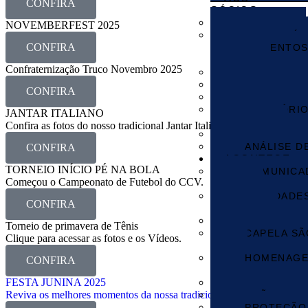
CONFIRA
SÓCIOS
CADASTRO
NOVEMBERFEST 2025
FORMULÁR
CONFIRA
REQUERIMENTOS
RESERVAS
Confraternização Truco Novembro 2025
TAXAS E T
ESTATUTO 
CONFIRA
REGULAME
RELATÓRI
JANTAR ITALIANO
FINANCEIROS
Confira as fotos do nosso tradicional Jantar Italiano.
ASSEMBLEI
ANÁLISE D
CONFIRA
ACONTECE
TORNEIO INÍCIO PÉ NA BOLA
COMUNICA
Começou o Campeonato de Futebol do CCV.
EVENTOS
ATIVIDADE
CONFIRA
REGULARES
MONITORI
Torneio de primavera de Tênis
CAPELA SÃ
Clique para acessar as fotos e os Vídeos.
TADEU
HOMENAGE
CONFIRA
CCV
FESTA JUNINA 2025
GALERIA D
Reviva os melhores momentos da nossa tradicional Festa Junina.
AÇÕES SOL
PROTEÇÃO