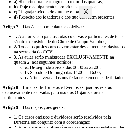
a)
Silêncio durante o jogo e ao redor das quadras;
b)
Traje e equipamentos próprios para o jogo;
X
c)
Linguajar adequado durante o jogo;
d)
Respeito aos jogadores e aos que estiverem presentes.
Artigo 7
– Das Aulas particulares e coletivas:
1.
A autorização para as aulas coletivas e particulares de tênis
são de exclusividade do Clube de Campo Valinhos;
2.
Todos os professores devem estar devidamente cadastrados
na secretaria do CCV;
3.
As aulas serão ministradas EXCLUSIVAMENTE na
quadra 2, nos seguintes horários:
a.
De segunda a sexta das 06:00 às 22:00;
b.
Sábado e Domingo das 14:00 às 16:00;
c.
Não haverá aulas nos feriados e emendas de feriados.
Artigo 8
– Em dias de Torneios e Eventos as quadras estarão
exclusivamente reservadas para uso dos Organizadores e
participantes.
Artigo 9
– Das disposições gerais:
1.
Os casos omissos e duvidosos serão resolvidos pela
Diretoria em conjunto com a coordenação;
2.
A fiscalização da observância das disposições estabelecidas