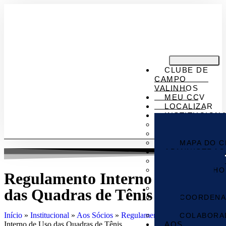
CLUBE DE
CAMPO
VALINHOS
MEU CCV
LOCALIZAR
INSTITUCION
SOBRE O C
MEIO AMBI
MAPA DO C
ADMINISTRA
DIRETORIA
CONSELHO
Regulamento Interno de Uso
DELIBERATIVO
CONSELHO
das Quadras de Tênis
COORDENA
APOIO
Início
»
Institucional
»
Aos Sócios
»
Regulamentos
»
Regulamento
COLABORA
AOS
Interno de Uso das Quadras de Tênis