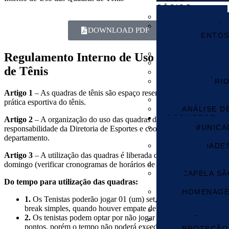
SÓCIOS
CADASTRO
FORMULÁR
DOWNLOAD PDF
REQUERIMENTOS
RESERVAS
TAXAS E T
Regulamento Interno de Uso das Quadras
ESTATUTO 
de Tênis
REGULAME
RELATÓRI
FINANCEIROS
Artigo 1
– As quadras de tênis são espaço reservado e exclusivo a
ASSEMBLEI
prática esportiva do tênis.
ANÁLISE D
ACONTECE
Artigo 2
– A organização do uso das quadras de tênis é de
COMUNICA
responsabilidade da Diretoria de Esportes e coordenadores do
EVENTOS
departamento.
ATIVIDADE
REGULARES
Artigo 3
– A utilização das quadras é liberada de segunda a
MONITORI
domingo (verificar cronogramas de horários de aulas na quadra 2).
CAPELA SÃ
Do tempo para utilização das quadras:
TADEU
HOMENAGE
1.
Os Tenistas poderão jogar 01 (um) set, valendo-se do time-
CCV
break simples, quando houver empate de 6×6;
GALERIA D
2.
Os tenistas podem optar por não jogar por contagem de
AÇÕES SOL
pontos, porém o tempo não poderá exceder a 30 (trinta)
PROTEÇÃO