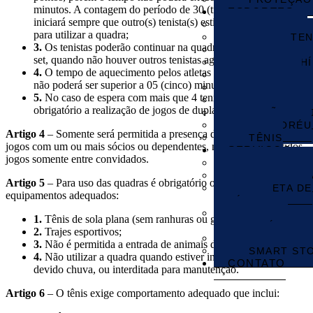
minutos. A contagem do período de 30 (trinta) minutos
ESPORTES
iniciará sempre que outro(s) tenista(s) estiverem esperando
ACADEMIA
para utilizar a quadra;
BEACH TEN
3.
Os tenistas poderão continuar na quadra para jogar outro
BOCHA
set, quando não houver outros tenistas aguardando sua vez;
CENTRO HÍ
4.
O tempo de aquecimento pelos atletas para disputa de set
FUTEBOL
não poderá ser superior a 05 (cinco) minutos;
MINI GOLF
5.
No caso de espera com mais que 4 tenistas por quadra será
PESCA ESP
obrigatório a realização de jogos de dupla.
SALÃO DE
TAMBORÉU
Artigo 4
– Somente será permitida a presença de convidados em
TÊNIS
jogos com um ou mais sócios ou dependentes, não serão permitidos
SERVIÇOS
jogos somente entre convidados.
SECRETARI
SEGURANÇ
Artigo 5
– Para uso das quadras é obrigatório o uso de trajes e
COLETA DE
equipamentos adequados:
RESÍDUOS
HORTA
1.
Tênis de sola plana (sem ranhuras ou garras);
COMUNITÁRIA
2.
Trajes esportivos;
RESTAURA
3.
Não é permitida a entrada de animais dentro das quadras;
SMART ST
4.
Não utilizar a quadra quando estiver inapropriada para uso
CONTATO
devido chuva, ou interditada para manutenção.
Artigo 6
– O tênis exige comportamento adequado que inclui: